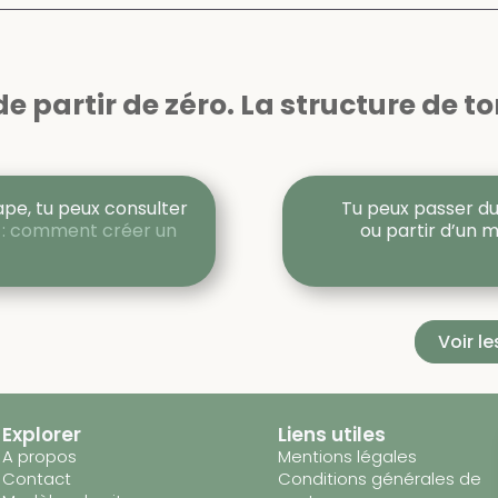
e partir de zéro. La structure de ton
ape, tu peux consulter
Tu peux passer du
e : comment créer un
ou partir d’un m
Voir l
Explorer
Liens utiles
A propos
Mentions légales
Contact
Conditions générales de