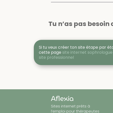
Tu n’as pas besoin d
Si tu veux créer ton site étape par ét
cette page
site internet sophrologu
site professionnel
Aflexia
Sites internet prêts à
l’emploi pour thérapeutes