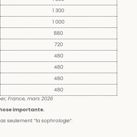
1 300
1 000
880
720
480
480
480
480
er, France, mars 2026
hose importante.
as seulement “la sophrologie”.